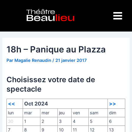
Aller
Navigation
Main
au
des
Menu
contenu
articles
18h – Panique au Plazza
Par
Magalie Renaudin
/
21 janvier 2017
Choisissez votre date de
spectacle
<<
Oct 2024
>>
lun
mar
mer
jeu
ven
sam
dim
30
1
2
3
4
5
6
7
8
9
10
11
12
13