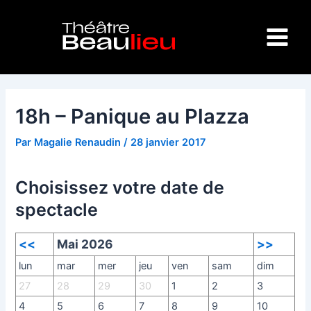
Aller
Navigation
Main
au
des
Menu
contenu
articles
18h – Panique au Plazza
Par
Magalie Renaudin
/
28 janvier 2017
Choisissez votre date de
spectacle
<<
Mai 2026
>>
lun
mar
mer
jeu
ven
sam
dim
27
28
29
30
1
2
3
4
5
6
7
8
9
10