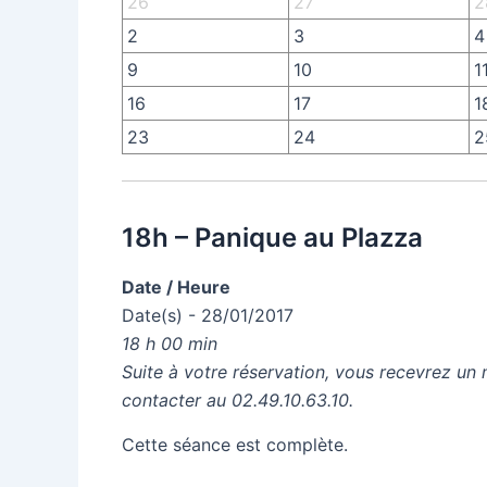
26
27
2
2
3
4
9
10
1
16
17
1
23
24
2
18h – Panique au Plazza
Date / Heure
Date(s) - 28/01/2017
18 h 00 min
Suite à votre réservation, vous recevrez un 
contacter au 02.49.10.63.10.
Cette séance est complète.