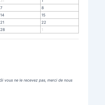
31
1
7
8
14
15
21
22
28
1
 Si vous ne le recevez pas, merci de nous