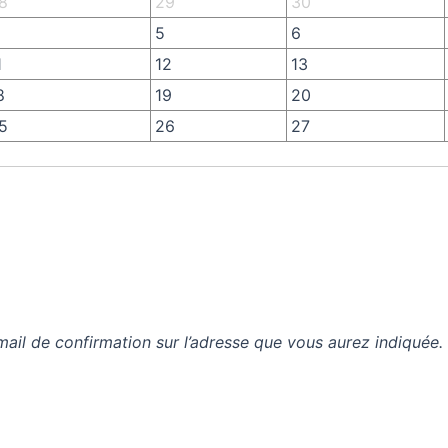
8
29
30
5
6
1
12
13
8
19
20
5
26
27
mail de confirmation sur l’adresse que vous aurez indiquée.