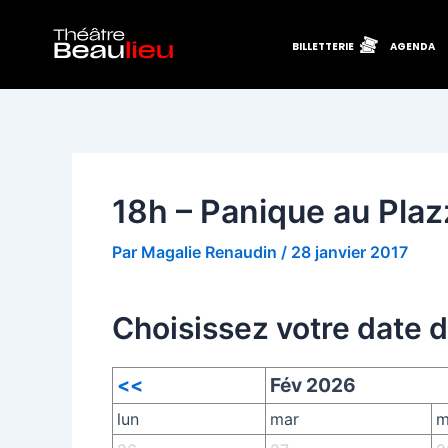
Aller
Navigation
au
des
BILLETTERIE
AGENDA
contenu
articles
18h – Panique au Plaz
Par
Magalie Renaudin
/
28 janvier 2017
Choisissez votre date 
<<
Fév 2026
lun
mar
m